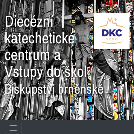
Diecézní
katechetické
centrum a
Vstupy do škol
Biskupství brněnské