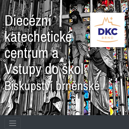
Diecézní
katechetické
centrum a
Vstupy do škol
Biskupství brněnské