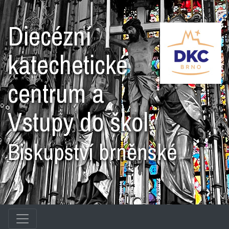
Diecézní
katechetické
centrum a
Vstupy do škol
Biskupství brněnské