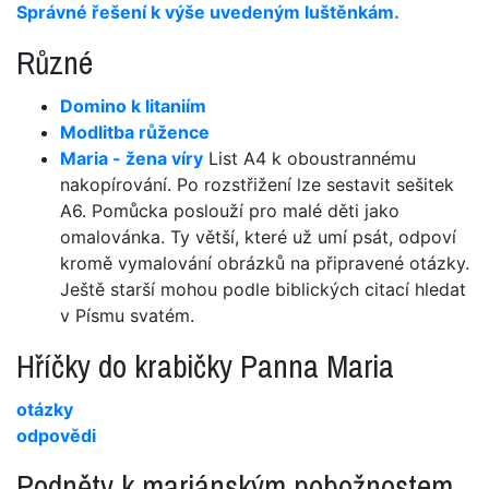
Správné řešení k výše uvedeným luštěnkám.
Různé
Domino k litaniím
Modlitba růžence
Maria - žena víry
List A4 k oboustrannému
nakopírování. Po rozstřižení lze sestavit sešitek
A6. Pomůcka poslouží pro malé děti jako
omalovánka. Ty větší, které už umí psát, odpoví
kromě vymalování obrázků na připravené otázky.
Ještě starší mohou podle biblických citací hledat
v Písmu svatém.
Hříčky do krabičky Panna Maria
otázky
odpovědi
Podněty k mariánským pobožnostem