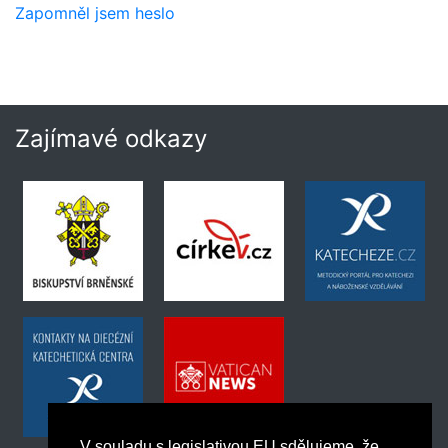
Zapomněl jsem heslo
Zajímavé odkazy
V souladu s legislativou EU sdělujeme, že