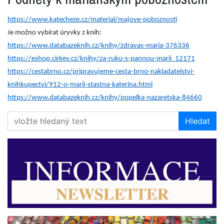
https://www.katecheze.cz/material/majove-poboznosti
Je možno vybírat úryvky z knih:
https://www.databazeknih.cz/knihy/zdravas-maria-376336
https://eshop.cirkev.cz/knihy/za-ruku-s-pannou-marii_12171
https://cestabrno.cz/pripravujeme-cesta-brno-nakladatelstvi-
knihkupectvi/912-o-marii-stastna-katerina.html
https://www.databazeknih.cz/knihy/popelka-nazaretska-84660
Hledat