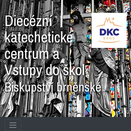
Diecézní
katechetické
centrum a
Vstupy do škol
Biskupství brněnské