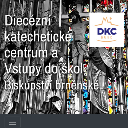
Diecézní
katechetické
centrum a
Vstupy do škol
Biskupství brněnské