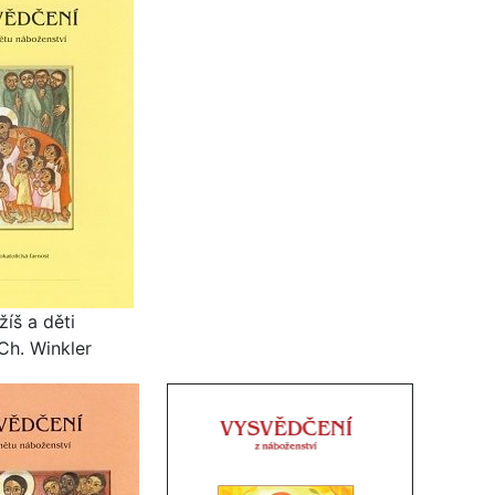
 děti
inkler