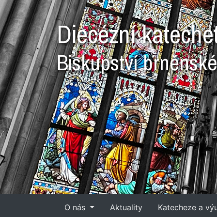
Diecézní kateche
Biskupství brněnsk
O nás
Aktuality
Katecheze a vý