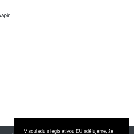
papír
V souladu s legislativou EU sdělujeme, že