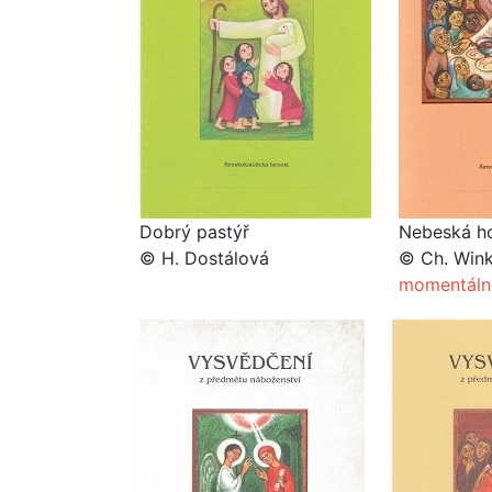
Dobrý pastýř
Nebeská ho
© H. Dostálová
© Ch. Wink
momentáln