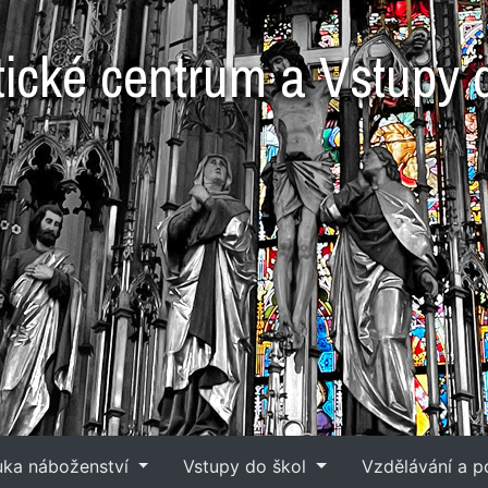
tické centrum a Vstupy 
é
uka náboženství
Vstupy do škol
Vzdělávání a 