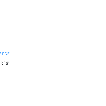
ř PDF
cí tři