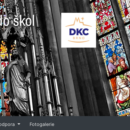
do škol
podpora
Fotogalerie