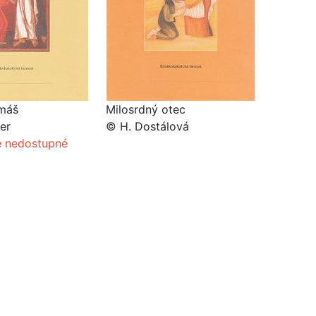
omáš
Milosrdný otec
er
© H. Dostálová
 nedostupné