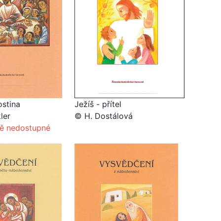
stina
Ježíš - přítel
ler
© H. Dostálová
ě nedostupné