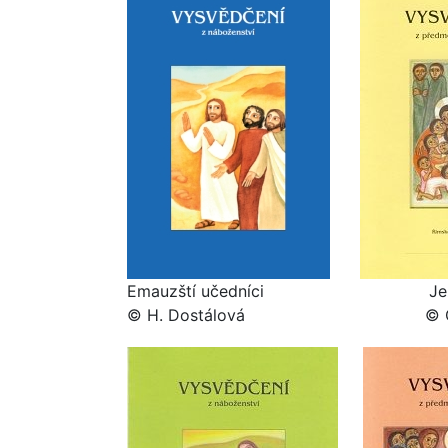
Emauzští učedníci
Ježíš a
© H. Dostálová © Ch. W