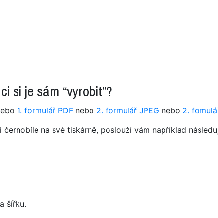
i si je sám “vyrobit”?
ebo
1. formulář PDF
nebo
2. formulář JPEG
nebo
2. fomulá
černobíle na své tiskárně, poslouží vám například následují
a šířku.