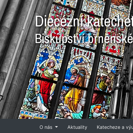
Diecézní kateche
Biskupství brněnsk
O nás
Aktuality
Katecheze a vý