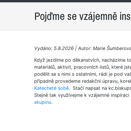
Pojďme se vzájemně insp
Vydáno: 5.8.2026 | Autor: Marie Šumberov
Když jezdíme po děkanstvích, nacházíme tol
materiálů, aktivit, pracovních listů, které js
podělit se s nimi s ostatními, rádi je pod 
případně provedeme redakční úpravu, korekt
Katecheté sobě.
Stačí napsat na kc.biskups
Stejně tak využívejme k vzájemné inspirac
skupinu.