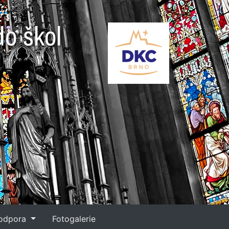
do škol
podpora
Fotogalerie