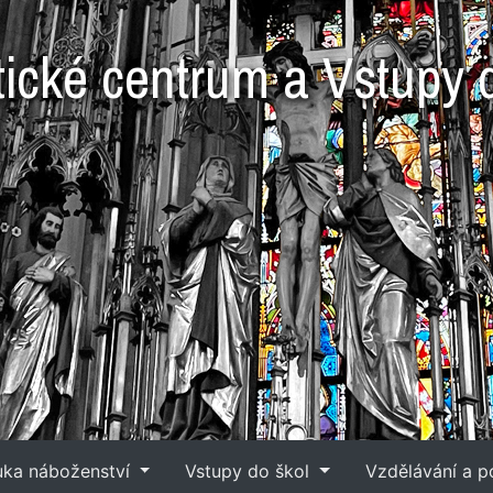
tické centrum a Vstupy 
é
uka náboženství
Vstupy do škol
Vzdělávání a 