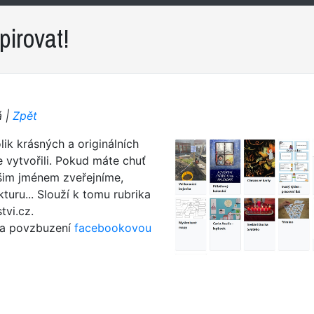
irovat!
á |
Zpět
ik krásných a originálních
te vytvořili. Pokud máte chuť
vašim jménem zveřejníme,
uru... Slouží k tomu rubrika
tvi.cz.
i a povzbuzení
facebookovou