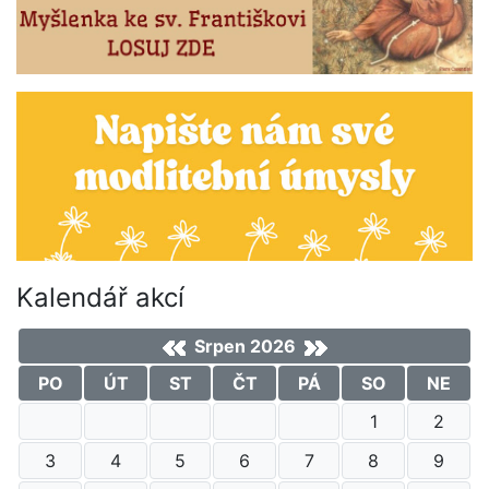
Kalendář akcí
Srpen 2026
PO
ÚT
ST
ČT
PÁ
SO
NE
1
2
3
4
5
6
7
8
9