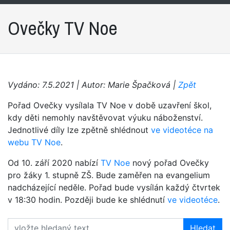
Ovečky TV Noe
Vydáno: 7.5.2021 | Autor: Marie Špačková |
Zpět
Pořad Ovečky vysílala TV Noe v době uzavření škol,
kdy děti nemohly navštěvovat výuku náboženství.
Jednotlivé díly lze zpětně shlédnout
ve videotéce na
webu TV Noe
.
Od 10. září 2020 nabízí
TV Noe
nový pořad Ovečky
pro žáky 1. stupně ZŠ. Bude zaměřen na evangelium
nadcházející neděle. Pořad bude vysílán každý čtvrtek
v 18:30 hodin. Později bude ke shlédnutí
ve videotéce
.
Hledat