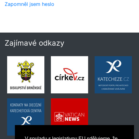
Zapomněl jsem heslo
Zajímavé odkazy
V souladu s legislativou EU sdělujeme, že