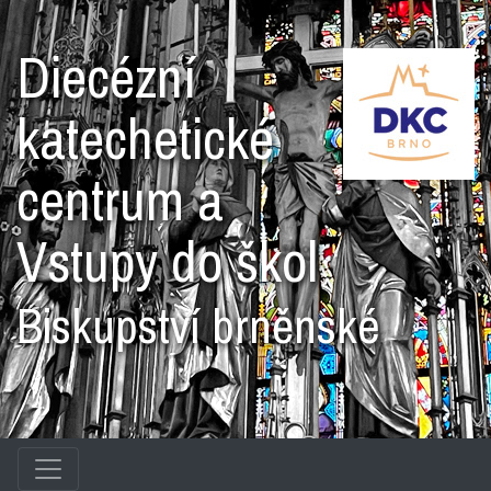
Diecézní
katechetické
centrum a
Vstupy do škol
Biskupství brněnské