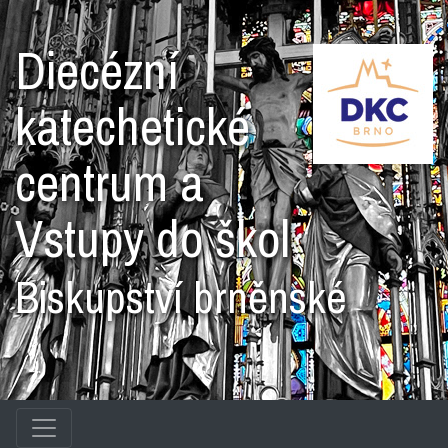
Diecézní
katechetické
centrum a
Vstupy do škol
Biskupství brněnské