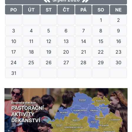
PO
ÚT
ST
ČT
PÁ
SO
NE
1
2
3
4
5
6
7
8
9
10
11
12
13
14
15
16
17
18
19
20
21
22
23
24
25
26
27
28
29
30
31