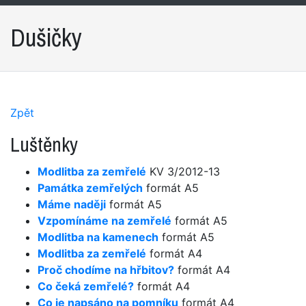
Dušičky
Zpět
Luštěnky
Modlitba za zemřelé
KV 3/2012-13
Památka zemřelých
formát A5
Máme naději
formát A5
Vzpomínáme na zemřelé
formát A5
Modlitba na kamenech
formát A5
Modlitba za zemřelé
formát A4
Proč chodíme na hřbitov?
formát A4
Co čeká zemřelé?
formát A4
Co je napsáno na pomníku
formát A4