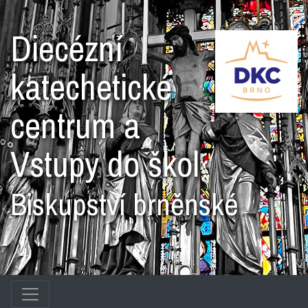
Diecézní
katechetické
centrum a
Vstupy do škol
Biskupství brněnské