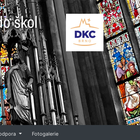
do škol
podpora
Fotogalerie