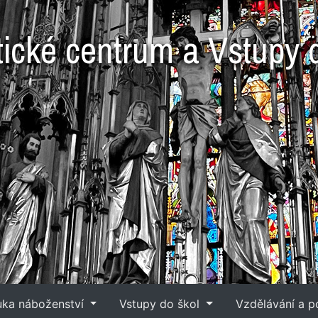
tické centrum a Vstupy 
é
uka náboženství
Vstupy do škol
Vzdělávání a 