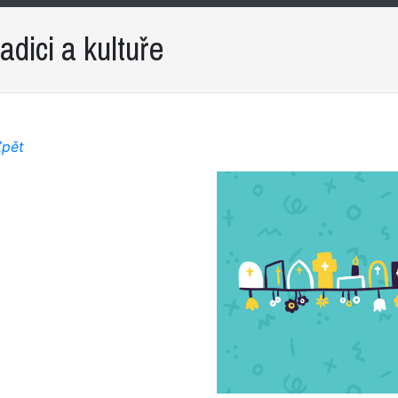
dici a kultuře
Zpět