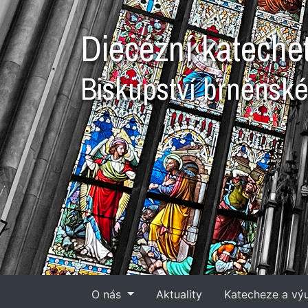
Diecézní kateche
Biskupství brněnsk
O nás
Aktuality
Katecheze a vý